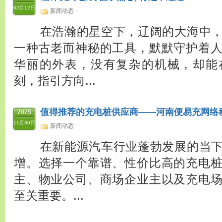
02月12日
新闻动态
在浩瀚的星空下，辽阔的大海中，
一种古老而神秘的工具，默默守护着
华丽的外表，没有复杂的机械，却能
刻，指引方向...
值得推荐的充电桩供应商——河南便易充网络
2025
11月30日
新闻动态
在新能源汽车行业蓬勃发展的当下
增。选择一个靠谱、性价比高的充电
主、物业公司、商场企业主以及充电
至关重要。...