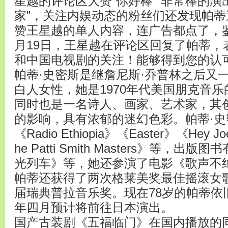
星越的评论区大赞“你好棒”“非常棒的
家”，关注内娱动态的粉丝们还发现帕蒂
赞王星越的单人内容，连广告都点了，鉴
月19日，王星越在评论区回复了帕蒂，
和中国电视剧的关注！能够得到您的认
帕蒂·史密斯是继詹尼斯·乔普林之后又
白人女性，她是1970年代美国朋克音
同时也是一名诗人、画家、艺术家，其
的影响，具有浓郁的迷幻色彩。帕蒂·
《Radio Ethiopia》《Easter》《Hey Joe
he Patti Smith Masters》等，
光列车》等，她还参演了电影《歌声不
帕蒂还获得了两次格莱美奖最佳摇滚女歌
届瑞典普拉音乐奖。现在78岁的帕蒂依
年四月预计将前往日本演出。
国产古装剧《五福临门》在国内播放的同