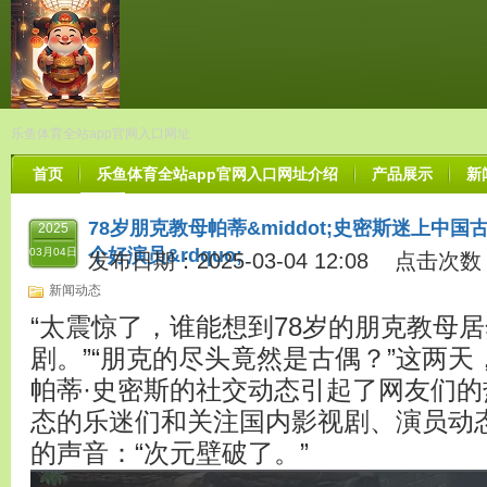
乐鱼体育全站app官网入口网址
首页
乐鱼体育全站app官网入口网址介绍
产品展示
新
78岁朋克教母帕蒂&middot;史密斯迷上中国
2025
个好演员&rdquo;
03月04日
发布日期：2025-03-04 12:08 点击次数
新闻动态
“太震惊了，谁能想到78岁的朋克教母
剧。”“朋克的尽头竟然是古偶？”这两
帕蒂·史密斯的社交动态引起了网友们
态的乐迷们和关注国内影视剧、演员动
的声音：“次元壁破了。”