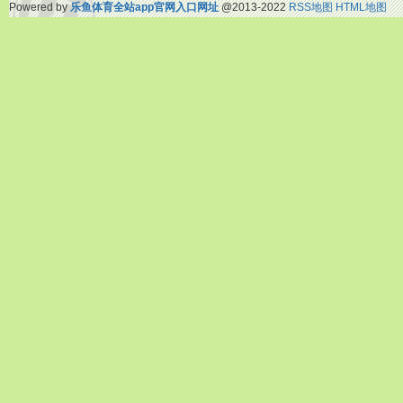
Powered by
乐鱼体育全站app官网入口网址
@2013-2022
RSS地图
HTML地图