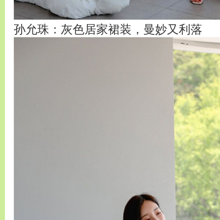
孙允珠：灰色居家裙装，曼妙又利落