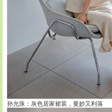
孙允珠：灰色居家裙装，曼妙又利落