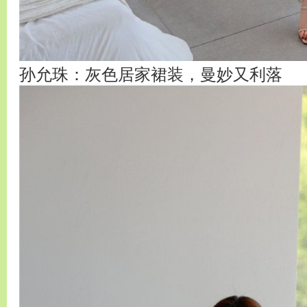
孙允珠：灰色居家裙装，曼妙又利落