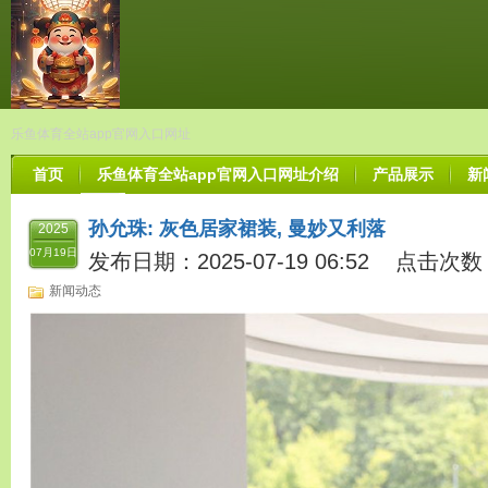
乐鱼体育全站app官网入口网址
首页
乐鱼体育全站app官网入口网址介绍
产品展示
新
孙允珠: 灰色居家裙装, 曼妙又利落
2025
07月19日
发布日期：2025-07-19 06:52 点击次数
新闻动态